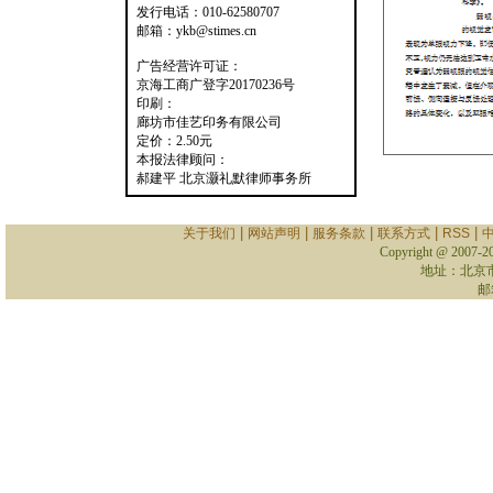
发行电话：010-62580707
邮箱：ykb@stimes.cn
广告经营许可证：
京海工商广登字20170236号
印刷：
廊坊市佳艺印务有限公司
定价：2.50元
本报法律顾问：
郝建平 北京灏礼默律师事务所
|
|
|
|
|
关于我们
网站声明
服务条款
联系方式
RSS
Copyright @ 2007-
2
地址：北京
邮箱