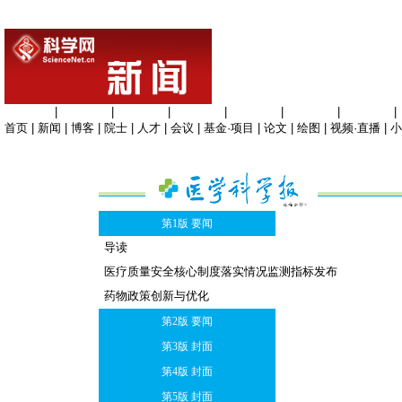
生命科学
|
医学科学
|
化学科学
|
工程材料
|
信息科学
|
地球科学
|
数理科学
|
首页
|
新闻
|
博客
|
院士
|
人才
|
会议
|
基金·项目
|
论文
|
绘图
|
视频·直播
|
小
第1版 要闻
导读
医疗质量安全核心制度落实情况监测指标发布
药物政策创新与优化
第2版 要闻
第3版 封面
第4版 封面
第5版 封面