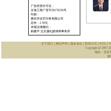
广告经营许可证：
京海工商广登字20170236号
印刷：
廊坊市佳艺印务有限公司
定价：2.50元
本报法律顾问：
郝建平 北京灏礼默律师事务所
|
|
|
|
|
关于我们
网站声明
服务条款
联系方式
RSS
Copyright @ 2007-
2
地址：北京
邮箱