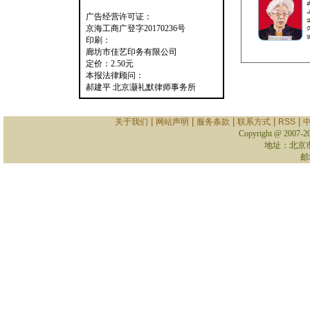
广告经营许可证：
京海工商广登字20170236号
印刷：
廊坊市佳艺印务有限公司
定价：2.50元
本报法律顾问：
郝建平 北京灏礼默律师事务所
|
|
|
|
|
关于我们
网站声明
服务条款
联系方式
RSS
Copyright @ 2007-
2
地址：北京
邮箱