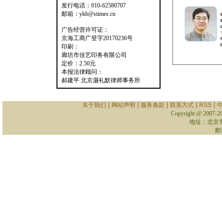
发行电话：010-62580707
邮箱：ykb@stimes.cn
广告经营许可证：
京海工商广登字20170236号
印刷：
廊坊市佳艺印务有限公司
定价：2.50元
本报法律顾问：
郝建平 北京灏礼默律师事务所
|
|
|
|
|
关于我们
网站声明
服务条款
联系方式
RSS
Copyright @ 2007-
2
地址：北京
邮箱