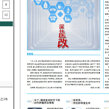
8
12
乙3号