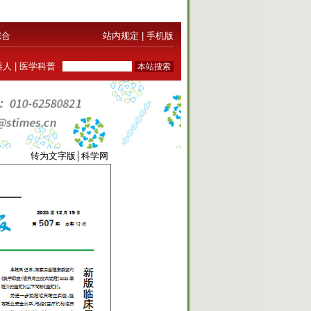
综合
站内规定
|
手机版
器人
|
医学科普
0289
转为文字版
│
科学网