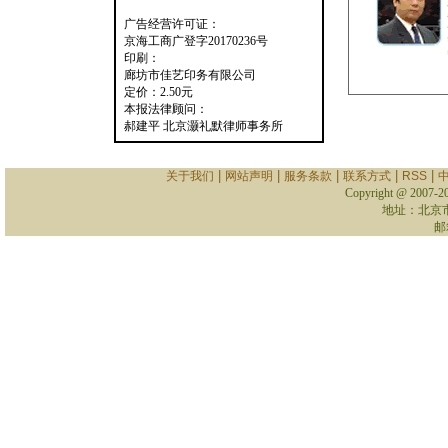
广告经营许可证：
京海工商广登字20170236号
印刷：
廊坊市佳艺印务有限公司
定价：2.50元
本报法律顾问：
郝建平 北京灏礼默律师事务所
|
|
|
|
|
关于我们
网站声明
服务条款
联系方式
RSS
Copyright @ 2007-
2
地址：北京
邮箱