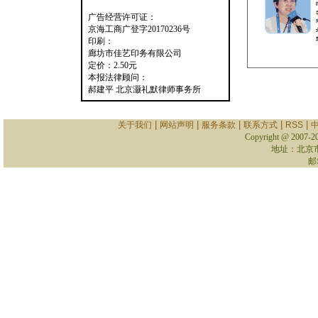
广告经营许可证：
京海工商广登字20170236号
印刷：
廊坊市佳艺印务有限公司
定价：2.50元
本报法律顾问：
郝建平 北京灏礼默律师事务所
|
|
|
|
|
关于我们
网站声明
服务条款
联系方式
RSS
Copyright @ 2007-
2
地址：北京
邮箱