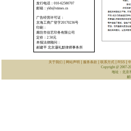
发行电话：010-62580707
邮箱：ykb@stimes.cn
广告经营许可证：
京海工商广登字20170236号
印刷：
廊坊市佳艺印务有限公司
定价：2.50元
本报法律顾问：
郝建平 北京灏礼默律师事务所
|
|
|
|
|
关于我们
网站声明
服务条款
联系方式
RSS
Copyright @ 2007-
2
地址：北京
邮箱