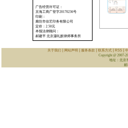
广告经营许可证：
京海工商广登字20170236号
印刷：
廊坊市佳艺印务有限公司
定价：2.50元
本报法律顾问：
郝建平 北京灏礼默律师事务所
|
|
|
|
|
关于我们
网站声明
服务条款
联系方式
RSS
Copyright @ 2007-
2
地址：北京
邮箱