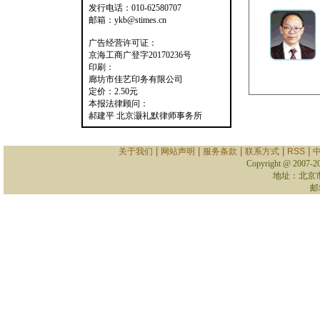
发行电话：010-62580707
邮箱：ykb@stimes.cn
广告经营许可证：
京海工商广登字20170236号
印刷：
廊坊市佳艺印务有限公司
定价：2.50元
本报法律顾问：
郝建平 北京灏礼默律师事务所
|
|
|
|
|
关于我们
网站声明
服务条款
联系方式
RSS
Copyright @ 2007-
2
地址：北京
邮箱