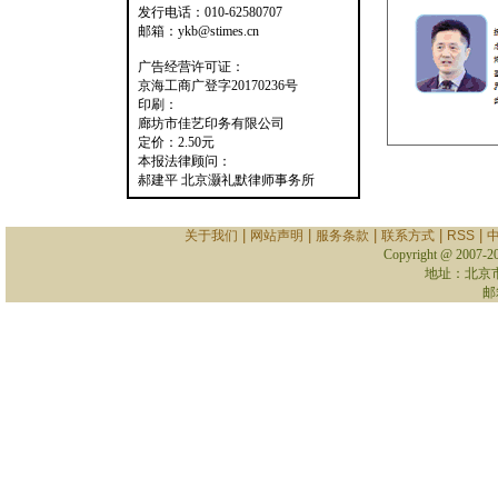
发行电话：010-62580707
邮箱：ykb@stimes.cn
广告经营许可证：
京海工商广登字20170236号
印刷：
廊坊市佳艺印务有限公司
定价：2.50元
本报法律顾问：
郝建平 北京灏礼默律师事务所
|
|
|
|
|
关于我们
网站声明
服务条款
联系方式
RSS
Copyright @ 2007-
2
地址：北京
邮箱