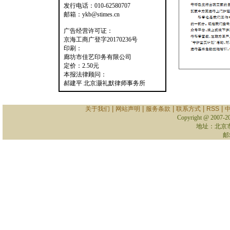
发行电话：010-62580707
邮箱：ykb@stimes.cn
广告经营许可证：
京海工商广登字20170236号
印刷：
廊坊市佳艺印务有限公司
定价：2.50元
本报法律顾问：
郝建平 北京灏礼默律师事务所
|
|
|
|
|
关于我们
网站声明
服务条款
联系方式
RSS
Copyright @ 2007-
2
地址：北京
邮箱