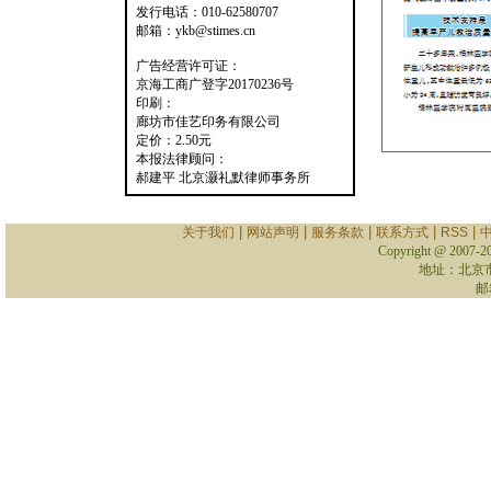
发行电话：010-62580707
邮箱：ykb@stimes.cn
广告经营许可证：
京海工商广登字20170236号
印刷：
廊坊市佳艺印务有限公司
定价：2.50元
本报法律顾问：
郝建平 北京灏礼默律师事务所
|
|
|
|
|
关于我们
网站声明
服务条款
联系方式
RSS
Copyright @ 2007-
2
地址：北京
邮箱