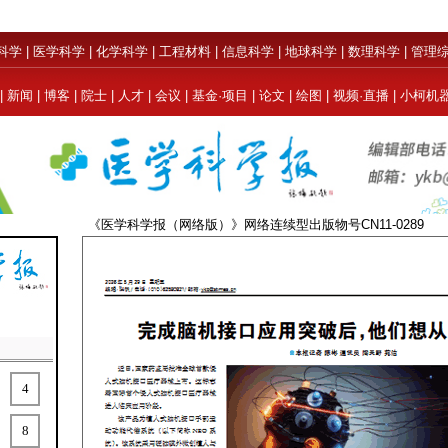
科学
|
医学科学
|
化学科学
|
工程材料
|
信息科学
|
地球科学
|
数理科学
|
管理
|
新闻
|
博客
|
院士
|
人才
|
会议
|
基金·项目
|
论文
|
绘图
|
视频·直播
|
小柯机
《医学科学报（网络版）》网络连续型出版物号CN11-
4
8