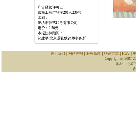
广告经营许可证：
京海工商广登字20170236号
印刷：
廊坊市佳艺印务有限公司
定价：2.50元
本报法律顾问：
郝建平 北京灏礼默律师事务所
|
|
|
|
|
关于我们
网站声明
服务条款
联系方式
RSS
Copyright @ 2007-
2
地址：北京
邮箱