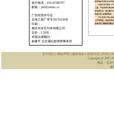
发行电话：010-62580707
邮箱：ykb@stimes.cn
广告经营许可证：
京海工商广登字20170236号
印刷：
廊坊市佳艺印务有限公司
定价：2.50元
本报法律顾问：
郝建平 北京灏礼默律师事务所
|
|
|
|
|
关于我们
网站声明
服务条款
联系方式
RSS
Copyright @ 2007-
2
地址：北京
邮箱