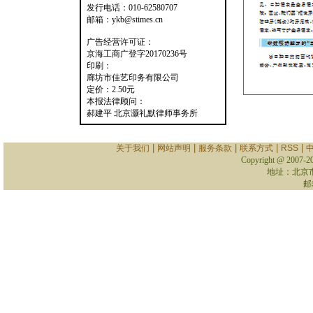
发行电话：010-62580707
邮箱：ykb@stimes.cn
广告经营许可证：
京海工商广登字20170236号
印刷：
廊坊市佳艺印务有限公司
定价：2.50元
本报法律顾问：
郝建平 北京灏礼默律师事务所
|
|
|
|
|
关于我们
网站声明
服务条款
联系方式
RSS
Copyright @ 2007-
2
地址：北京
邮箱