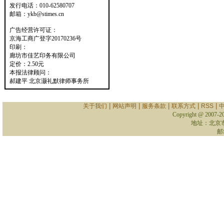
发行电话：010-62580707
邮箱：ykb@stimes.cn
广告经营许可证：
京海工商广登字20170236号
印刷：
廊坊市佳艺印务有限公司
定价：2.50元
本报法律顾问：
郝建平 北京灏礼默律师事务所
|
|
|
|
|
关于我们
网站声明
服务条款
联系方式
RSS
Copyright @ 2007-
2
地址：北京
邮箱