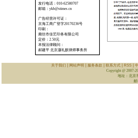
发行电话：010-62580707
邮箱：ykb@stimes.cn
广告经营许可证：
京海工商广登字20170236号
印刷：
廊坊市佳艺印务有限公司
定价：2.50元
本报法律顾问：
郝建平 北京灏礼默律师事务所
|
|
|
|
|
关于我们
网站声明
服务条款
联系方式
RSS
Copyright @ 2007-
2
地址：北京
邮箱