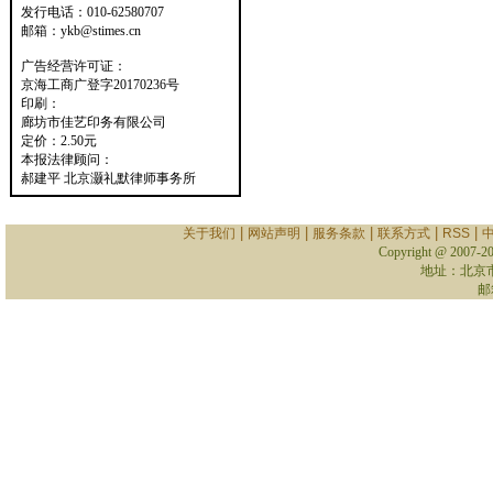
发行电话：010-62580707
邮箱：ykb@stimes.cn
广告经营许可证：
京海工商广登字20170236号
印刷：
廊坊市佳艺印务有限公司
定价：2.50元
本报法律顾问：
郝建平 北京灏礼默律师事务所
|
|
|
|
|
关于我们
网站声明
服务条款
联系方式
RSS
Copyright @ 2007-
2
地址：北京
邮箱