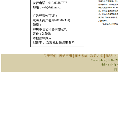
发行电话：010-62580707
邮箱：ykb@stimes.cn
广告经营许可证：
京海工商广登字20170236号
印刷：
廊坊市佳艺印务有限公司
定价：2.50元
本报法律顾问：
郝建平 北京灏礼默律师事务所
|
|
|
|
|
关于我们
网站声明
服务条款
联系方式
RSS
Copyright @ 2007-
2
地址：北京
邮箱