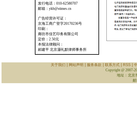
发行电话：010-62580707
邮箱：ykb@stimes.cn
广告经营许可证：
京海工商广登字20170236号
印刷：
廊坊市佳艺印务有限公司
定价：2.50元
本报法律顾问：
郝建平 北京灏礼默律师事务所
|
|
|
|
|
关于我们
网站声明
服务条款
联系方式
RSS
Copyright @ 2007-
2
地址：北京
邮箱