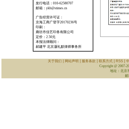
发行电话：010-62580707
邮箱：ykb@stimes.cn
广告经营许可证：
京海工商广登字20170236号
印刷：
廊坊市佳艺印务有限公司
定价：2.50元
本报法律顾问：
郝建平 北京灏礼默律师事务所
|
|
|
|
|
关于我们
网站声明
服务条款
联系方式
RSS
Copyright @ 2007-
2
地址：北京
邮箱