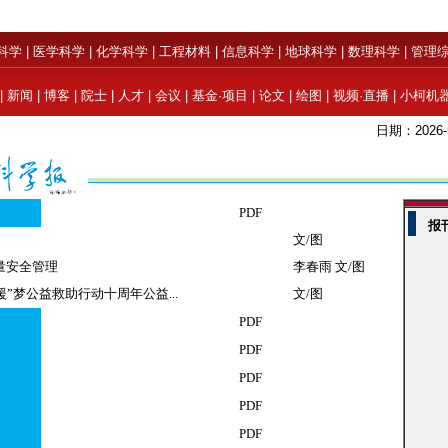
科学
|
医学科学
|
化学科学
|
工程材料
|
信息科学
|
地球科学
|
数理科学
|
管理
|
新闻
|
博客
|
院士
|
人才
|
会议
|
基金·项目
|
论文
|
绘图
|
视频·直播
|
小柯机
日期：2026-
PDF
报
文/图
量安全管理
李春雨 文/图
援”梦公益救助行动十周年公益...
文/图
PDF
PDF
PDF
PDF
PDF