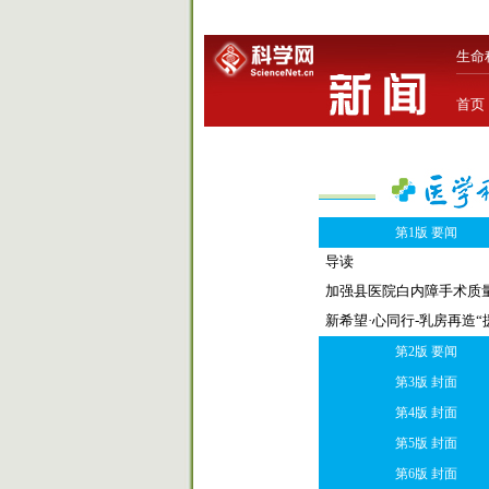
生命
首页
第1版 要闻
导读
加强县医院白内障手术质
新希望·心同行-乳房再造“
第2版 要闻
第3版 封面
第4版 封面
第5版 封面
第6版 封面