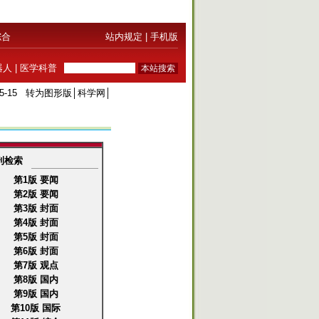
综合
站内规定
|
手机版
器人
|
医学科普
5-15
转为图形版
│
科学网
│
刊检索
第1版 要闻
第2版 要闻
第3版 封面
第4版 封面
第5版 封面
第6版 封面
第7版 观点
第8版 国内
第9版 国内
第10版 国际