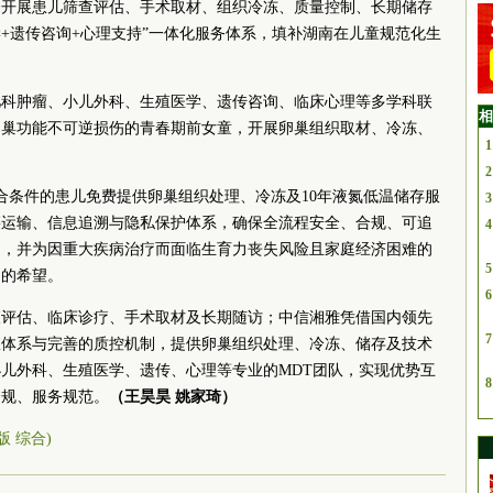
合开展患儿筛查评估、手术取材、组织冷冻、质量控制、长期储存
学+遗传咨询+心理支持”一体化服务体系，填补湖南在儿童规范化生
儿科肿瘤、小儿外科、生殖医学、遗传咨询、临床心理等多学科联
相
卵巢功能不可逆损伤的青春期前女童，开展卵巢组织取材、冷冻、
1
2
合条件的患儿免费提供卵巢组织处理、冷冻及10年液氮低温储存服
3
链运输、信息追溯与隐私保护体系，确保全流程安全、合规、可追
4
目，并为因重大疾病治疗而面临生育力丧失风险且家庭经济困难的
5
庭的希望。
6
查评估、临床诊疗、手术取材及长期随访；中信湘雅凭借国内领先
7
室体系与完善的质控机制，提供卵巢组织处理、冷冻、储存及技术
儿外科、生殖医学、遗传、心理等专业的MDT团队，实现优势互
8
合规、服务规范。
（王昊昊 姚家琦）
1版 综合)