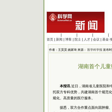
生命科学
|
医学科学
|
化学科学
|
工程材料
|
首页
|
新闻
|
博客
|
院士
|
人才
|
会议
|
基金·
作者：王昊昊 姚家琦 来源：
医学科学报
发布时间
湖南首个儿童
本报讯
近日，湖南省儿童医院和
托双方专科优势，共建湖南首个规范
规化、高质量的医疗服务。
据悉，双方合作重点面向因肿瘤