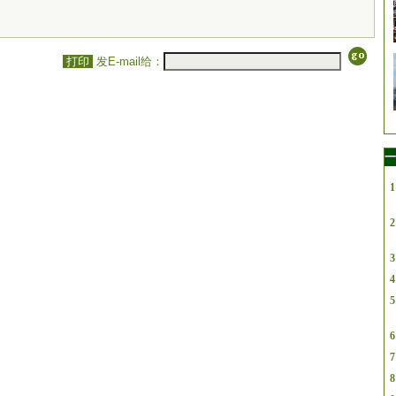
打印
发E-mail给：
一
1
2
3
4
5
6
7
8