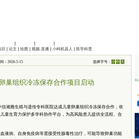
信息科学
|
地球科学
|
数理科学
|
管理综合
项目
|
论文
|
绘图
|
视频·直播
|
小柯机器人
|
医学科普
：2026-5-15
选择字号：
小
中
大
卵巢组织冷冻保存合作项目启动
中信湘雅生殖与遗传专科医院达成儿童卵巢组织冷冻保存合作，依
化儿童生育力保护多学科协作平台，为高风险患儿提供全流程、合
、血液病、自身免疫病等需接受性腺毒性治疗，可能导致卵巢功能