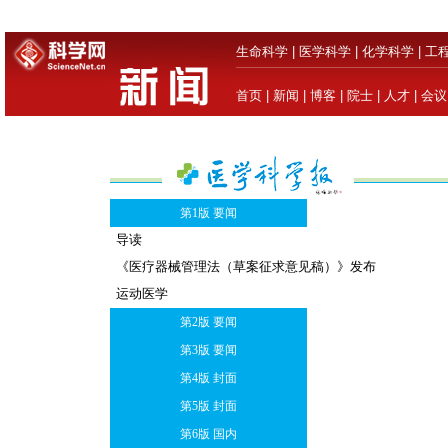
生命科学
|
医学科学
|
化学科学
|
工
首页
|
新闻
|
博客
|
院士
|
人才
|
会议
第1版 要闻
导读
《医疗器械管理法（草案征求意见稿）》发布
运动医学
第2版 要闻
第3版 要闻
第4版 封面
第5版 封面
第6版 国内