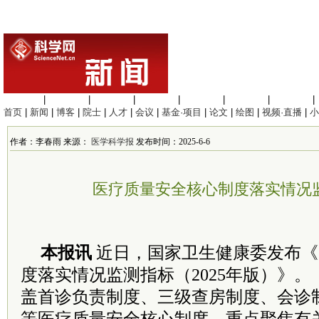
生命科学
|
医学科学
|
化学科学
|
工程材料
|
信息科学
|
地球科学
|
数理科学
|
首页
|
新闻
|
博客
|
院士
|
人才
|
会议
|
基金·项目
|
论文
|
绘图
|
视频·直播
|
小
作者：李春雨 来源：
医学科学报
发布时间：2025-6-6
医疗质量安全核心制度落实情况
本报讯
近日，国家卫生健康委发布《
度落实情况监测指标（2025年版）》
盖首诊负责制度、三级查房制度、会诊