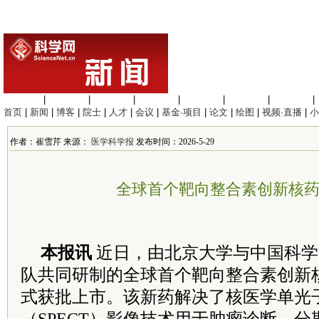
生命科学
|
医学科学
|
化学科学
|
工程材料
|
信息科学
|
地球科学
|
数理科学
|
首页
|
新闻
|
博客
|
院士
|
人才
|
会议
|
基金·项目
|
论文
|
绘图
|
视频·直播
|
小
作者：崔雪芹 来源：
医学科学报
发布时间：2026-5-29
全球首个靶向整合素创新核
本报讯
近日，由北京大学与中国科学
队共同研制的全球首个靶向整合素创新核药9
式获批上市。该新药解决了核医学单光