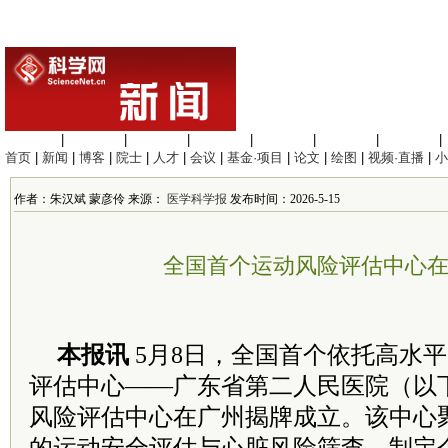
生命科学
|
医学科学
|
化学科学
|
工程材料
|
信息科学
|
地球科学
|
数理科学
|
首页
|
新闻
|
博客
|
院士
|
人才
|
会议
|
基金·项目
|
论文
|
绘图
|
视频·直播
|
小
作者：朱汉斌 蒙彦伶 来源：
医学科学报
发布时间：2026-5-15
全国首个运动风险评估中心
本报讯
5月8日，全国首个依托高水
评估中心——广东省第二人民医院（以
风险评估中心在广州揭牌成立。该中心