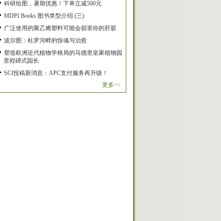
科研绘图，暑期优惠！下单立减500元
MDPI Books 图书类型介绍 (三)
广泛使用的聚乙烯塑料可能会损害你的肝脏
波尔图：杜罗河畔的惊魂与治愈
塑造欧洲近代植物学格局的马德里皇家植物园
里程碑式园长
SCI投稿新消息：APC支付服务再升级！
更多>>