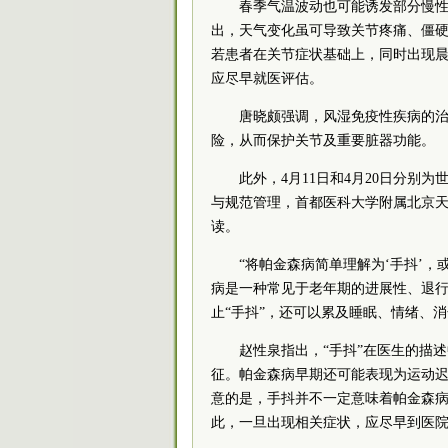
春季气温波动也可能诱发部分慢
出，天气变化虽可导致关节疼痛、僵
若患者在关节症状基础上，同时出现
应尽早就医评估。
唐晓颇强调，风湿免疫性疾病的
险，从而保护关节及重要脏器功能。
此外，4月11日和4月20日分
与规范管理，首都医科大学附属北京
读。
“将帕金森病简单理解为‘手抖’
病是一种常见于老年期的进展性、退
止“手抖”，还可以累及睡眠、情绪、
赵性泉指出，“手抖”在医生的描
征。帕金森病早期还可能表现为运动
意的是，手抖并不一定意味着帕金森
此，一旦出现相关症状，应尽早到医