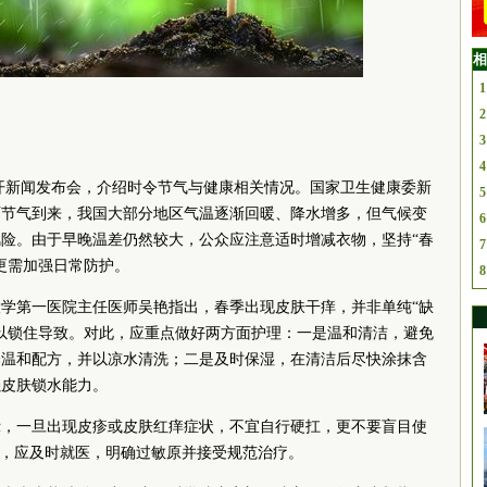
相
1
2
3
4
开新闻发布会，介绍时令节气与健康相关情况。国家卫生健康委新
5
雨节气到来，我国大部分地区气温逐渐回暖、降水增多，但气候变
6
险。由于早晚温差仍然较大，公众应注意适时增减衣物，坚持“春
7
更需加强日常防护。
8
学第一医院主任医师吴艳指出，春季出现皮肤干痒，并非单纯“缺
以锁住导致。对此，应重点做好两方面护理：一是温和清洁，避免
择温和配方，并以凉水清洗；二是及时保湿，在清洁后尽快涂抹含
强皮肤锁水能力。
示，一旦出现皮疹或皮肤红痒症状，不宜自行硬扛，更不要盲目使
重，应及时就医，明确过敏原并接受规范治疗。