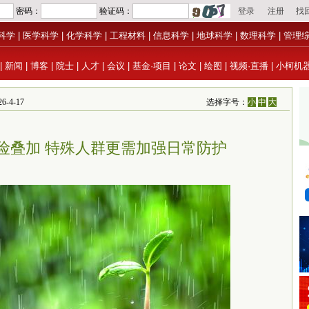
科学
|
医学科学
|
化学科学
|
工程材料
|
信息科学
|
地球科学
|
数理科学
|
管理
|
新闻
|
博客
|
院士
|
人才
|
会议
|
基金·项目
|
论文
|
绘图
|
视频·直播
|
小柯机
-4-17
选择字号：
小
中
大
险叠加 特殊人群更需加强日常防护