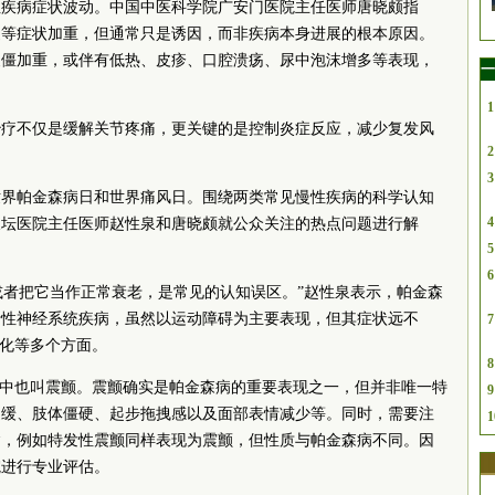
性疾病症状波动。中国中医科学院广安门医院主任医师唐晓颇指
硬等症状加重，但通常只是诱因，而非疾病本身进展的根本原因。
晨僵加重，或伴有低热、皮疹、口腔溃疡、尿中泡沫增多等表现，
一
1
治疗不仅是缓解关节疼痛，更关键的是控制炎症反应，减少复发风
2
3
别为世界帕金森病日和世界痛风日。围绕两类常见慢性疾病的科学认知
4
天坛医院主任医师赵性泉和唐晓颇就公众关注的热点问题进行解
5
6
，或者把它当作正常衰老，是常见的认知误区。”赵性泉表示，帕金森
行性神经系统疾病，虽然以运动障碍为主要表现，但其症状远不
7
消化等多个方面。
8
述中也叫震颤。震颤确实是帕金森病的重要表现之一，但并非唯一特
9
迟缓、肢体僵硬、起步拖拽感以及面部表情减少等。同时，需要注
1
病，例如特发性震颤同样表现为震颤，但性质与帕金森病不同。因
院进行专业评估。