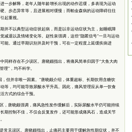
泉进一步解释，老年人随年龄增长出现的动作迟缓，多表现为运动
僵硬、步态异常等，且进展相对缓慢；而帕金森病的运动障碍往往
要引起重视。
早期并不以典型运动症状起病，而是以非运动症状为主，如睡眠障
觉减退以及情绪变化等。赵性泉强调，这些“隐匿信号”一旦与运动
的可能。通过早期识别并及时干预，可在一定程度上延缓疾病进
中同样存在不少误区。唐晓颇指出，将痛风简单归因于“大鱼大肉
管理”，均不科学。
因，但并非唯一因素。”唐晓颇介绍，体重超标、长期饮用含糖饮
运动等，均可能导致尿酸水平升高。因此，痛风管理应从单一饮食
生活方式的综合干预。
误区，唐晓颇强调，痛风急性发作缓解后，实际尿酸水平仍可能持续
若长期控制不佳，不仅会反复发作，还可能形成痛风石，造成关节
险。
也是常见误区。唐晓颇指出，止痛药主要用于缓解急性期症状，并不