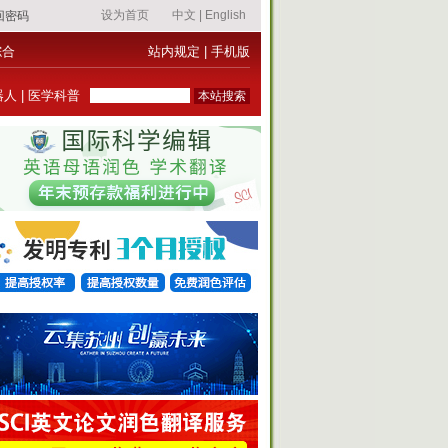
综合
站内规定
|
手机版
器人
|
医学科普