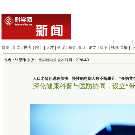
生命科学
|
医学科学
|
化学科学
|
工程材料
|
信息科学
|
地球科学
|
数理科学
|
首页
|
新闻
|
博客
|
院士
|
人才
|
会议
|
基金·项目
|
论文
|
绘图
|
视频·直播
|
小
作者：张思玮 来源：
医学科学报
发布时间：2026-4-3
人口老龄化进程加快、慢性病患病人数不断攀升、“多病共
深化健康科普与医防协同，设立“带