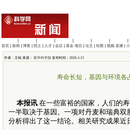
生命科学
|
医学科学
|
化学科学
|
工程材料
|
信息科学
|
地球科学
|
数理科学
|
首页
|
新闻
|
博客
|
院士
|
人才
|
会议
|
基金·项目
|
论文
|
绘图
|
视频·直播
|
小
作者：王铄 来源：
医学科学报
发布时间：2026-3-13
寿命长短，基因与环境各
本报讯
在一些富裕的国家，人们的寿
一半取决于基因。一项对丹麦和瑞典双
分析得出了这一结论。相关研究成果近