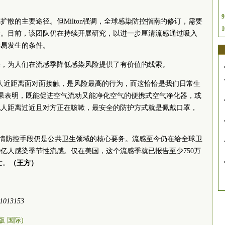
9
散的主要途径。但Milton强调，全球感染防控指南的修订，需要
1
据。目前，该团队仍在持续开展研究，以进一步厘清流感通过吸入
最易发生的条件。
果，为人们在流感季降低感染风险提供了有价值的线索。
人近距离面对面接触，是风险最高的行为，而这恰恰是我们日常生
研究结果表明，既能促进空气流动又能净化空气的便携式空气净化器，或
他人距离过近且对方正在咳嗽，最安全的防护方式就是佩戴口罩，
感疫情防控手段仍是公共卫生领域的核心要务。流感至今仍在给全球卫
0亿人感染季节性流感。仅在美国，这个流感季就已报告至少750万
亡。
（王方）
t.1013153
0版 国际)