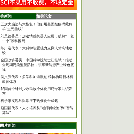
关新闻
相关论文
五次大崩溃与大恢复！他们用基因组解码藏羚
羊“生死曲线”
刘思德委员：加速情感机器人应用，破解“一老
一小”照料困局
陈广浩代表：大科学装置强力支撑人才高地建
设
全国政协委员、中国科学院院士江桂斌：推动
全周期污染监管防控，筑牢新能源产业绿色底
线
吴义强代表：多学科加速融创 亟待构建新林科
教育体系
我国首个针对少数民族个体化用药专家共识发
布
科学家实现常温常压下热催化合成氨
赵国群代表：人才培养从“老师傅经验”到“智能
算法”
图片新闻