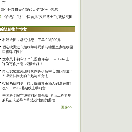
在
两个神秘祖先在现代人类DNA中现形
0
《自然》关注中国首批“实践博士”的硬核突围
编辑部推荐博文
科研绘图，暑期优惠！下单立减500元
塑造欧洲近代植物学格局的马德里皇家植物园
里程碑式园长
文章又卡初审了？问题也许在Cover Letter上，
这份写作指南+模板拿好！
甬江实验室先进结构陶瓷创新中心团队综述：
室温塑性陶瓷的兴起与研究进 ...
投稿系统的另一端，编辑和审稿人到底在做什
么？丨Wiley暑期线上学习营
中国科学院宁波材料所虞锦洪: 界面工程实现
兼具超高热导率和透波性能的柔性 ...
更多>>