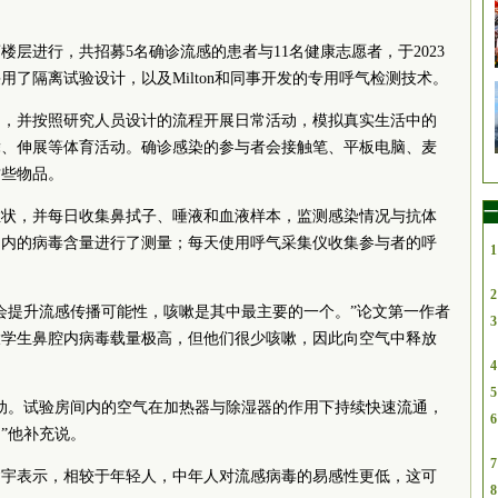
层进行，共招募5名确诊流感的患者与11名健康志愿者，于2023
采用了隔离试验设计，以及Milton和同事开发的专用呼气检测技术。
周，并按照研究人员设计的流程开展日常活动，模拟真实生活中的
舞、伸展等体育活动。确诊感染的参与者会接触笔、平板电脑、麦
这些物品。
一
症状，并每日收集鼻拭子、唾液和血液样本，监测感染情况与抗体
间内的病毒含量进行了测量；每天使用呼气采集仪收集参与者的呼
1
2
会提升流感传播可能性，咳嗽是其中最主要的一个。”论文第一作者
3
大学生鼻腔内病毒载量极高，但他们很少咳嗽，因此向空气中释放
4
5
动。试验房间内的空气在加热器与除湿器的作用下持续快速流通，
6
”他补充说。
7
建宇表示，相较于年轻人，中年人对流感病毒的易感性更低，这可
8