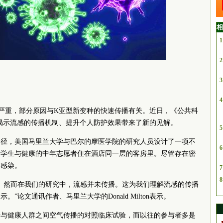
相
1
2
3
4
感尤为严重，部分原因与K亚型新变种的快速传播有关。近日，《公共科
揭示流感的传播机制、提升个人防护效果带来了新的见解。
5
路径，美国马里兰大学与巴尔的摩医学院的研究人员设计了一项不
6
大学生与健康的中年志愿者住在酒店同一层的客房里。尽管存在密
被感染。
7
8
。然而在我们的研究中，流感并未传播。这为我们理解流感的传播
论文通讯作者、马里兰大学的Donald Milton表示。
者与健康人群之间空气传播的对照临床试验，而以往的参与者多是