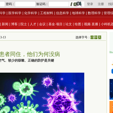
科学
|
医学科学
|
化学科学
|
工程材料
|
信息科学
|
地球科学
|
数理科学
|
管理
|
新闻
|
博客
|
院士
|
人才
|
会议
|
基金·项目
|
论文
|
绘图
|
视频·直播
|
小柯机
-13
选择字号：
小
中
大
患者同住，他们为何没病
空气、较少的咳嗽、正确的防护是关键