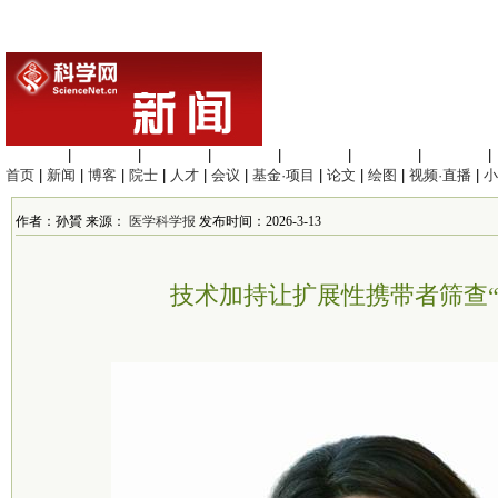
生命科学
|
医学科学
|
化学科学
|
工程材料
|
信息科学
|
地球科学
|
数理科学
|
首页
|
新闻
|
博客
|
院士
|
人才
|
会议
|
基金·项目
|
论文
|
绘图
|
视频·直播
|
小
作者：孙贇 来源：
医学科学报
发布时间：2026-3-13
技术加持让扩展性携带者筛查“