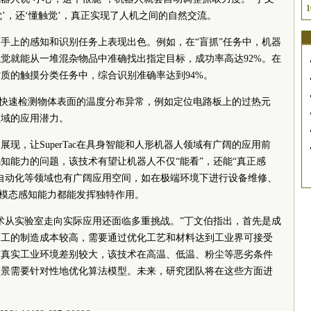
1
觉’，还‘懂触觉’，真正实现了人机之间的自然交流。
手上的感知和识别任务上表现出色。例如，在“盲抓”任务中，机器
觉就能从一堆混杂物品中准确找出指定目标，成功率高达92%。在
材质的触摸分类任务中，综合识别准确率达到94%。
手还能快速检测物体表面的温度分布异常，例如定位电路板上的过热元
领域的应用潜力。
现，让SuperTac在具身智能和人形机器人领域有广阔的应用前
知能力的问题，该技术有望让机器人不仅“能看”，还能“真正感
自动化等领域也有广阔应用空间，如在极端环境下进行设备维修、
的多模态感知能力都能发挥独特作用。
术从实验室走向实际应用还面临多重挑战。”丁文伯指出，首先是成
加工的制造成本较高，需要通过优化工艺和材料达到工业界可接受
与真实工业环境差别较大，该技术在高温、低温、粉尘等恶劣条件
场景需要针对性地优化算法模型。未来，研究团队将在这些方面进