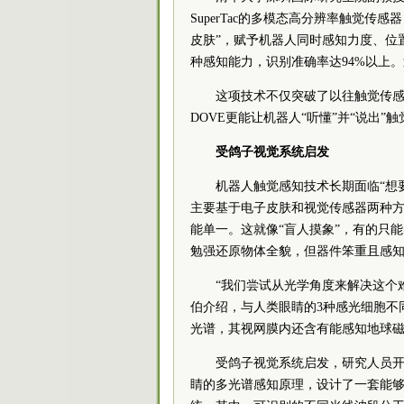
SuperTac的多模态高分辨率触觉
皮肤”，赋予机器人同时感知力度、位
种感知能力，识别准确率达94%以上
这项技术不仅突破了以往触觉传
DOVE更能让机器人“听懂”并“说出
受鸽子视觉系统启发
机器人触觉感知技术长期面临“想
主要基于电子皮肤和视觉传感器两种
能单一。这就像“盲人摸象”，有的只
勉强还原物体全貌，但器件笨重且感
“我们尝试从光学角度来解决这个
伯介绍，与人类眼睛的3种感光细胞不
光谱，其视网膜内还含有能感知地球
受鸽子视觉系统启发，研究人员开发
睛的多光谱感知原理，设计了一套能够