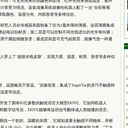
工不同：可见光用来识别颜色和纹理，红外光用来感知温度，紫外
计算受力情况。这套成像系统就像给机器人配了一台“全彩夜视
获取颜色、温度分布、内部形变等多维信息。
研究人员在传感器表面制备了仅为1毫米厚的薄膜。这层薄膜集成
擦起电识别材质；第二层是可以控制不同光线进出的光学单向膜；
，用于捕捉细微形变；最底层则是可充气硅胶层，能像气垫一样通
一
1
器人穿上了‘超级光电皮肤’，实现力度、温度、材质、形变等多种信
2
3
，温度略高于室温。”实验室里，集成了SuperTac的灵巧手触摸杯
4
、温度等信息。
5
开发了拥有85亿参数的触觉语言大模型DOVE。它如同机器人
6
像和数字信号后，DOVE能够将这些信号翻译成人类能懂的语言。
7
8
帮我找一个软的、温暖的东西’，它就知道要去触摸不同物体，并根
9
器人说‘小心，这个很脆’，机器人就会自动调整抓取力度。”丁文