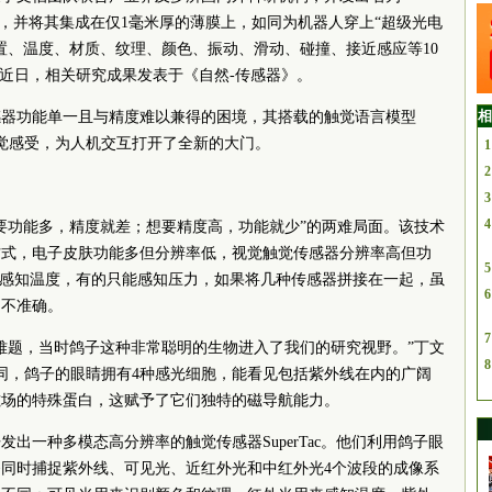
传感器，并将其集成在仅1毫米厚的薄膜上，如同为机器人穿上“超级光电
置、温度、材质、纹理、颜色、振动、滑动、碰撞、接近感应等10
。近日，相关研究成果发表于《自然-传感器》。
相
感器功能单一且与精度难以兼得的困境，其搭载的触觉语言模型
”触觉感受，为人机交互打开了全新的大门。
1
2
3
4
要功能多，精度就差；想要精度高，功能就少”的两难局面。该技术
方式，电子皮肤功能多但分辨率低，视觉触觉传感器分辨率高但功
5
能感知温度，有的只能感知压力，如果将几种传感器拼接在一起，虽
6
知不准确。
7
难题，当时鸽子这种非常聪明的生物进入了我们的研究视野。”丁文
8
同，鸽子的眼睛拥有4种感光细胞，能看见包括紫外线在内的广阔
磁场的特殊蛋白，这赋予了它们独特的磁导航能力。
出一种多模态高分辨率的触觉传感器SuperTac。他们利用鸽子眼
同时捕捉紫外线、可见光、近红外光和中红外光4个波段的成像系