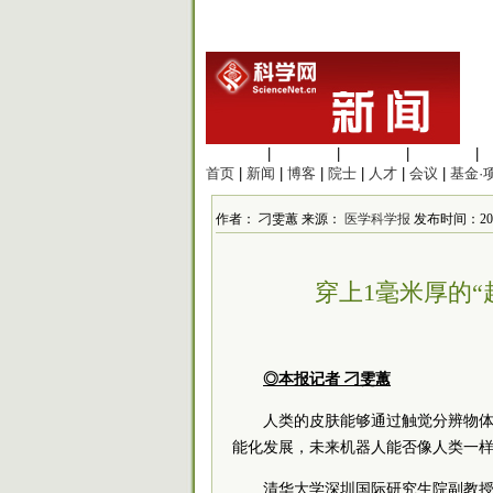
生命科学
|
医学科学
|
化学科学
|
工程材料
|
首页
|
新闻
|
博客
|
院士
|
人才
|
会议
|
基金·
作者： 刁雯蕙 来源：
医学科学报
发布时间：2026
穿上1毫米厚的“
◎本报记者 刁雯蕙
人类的皮肤能够通过触觉分辨物
能化发展，未来机器人能否像人类一样
清华大学深圳国际研究生院副教