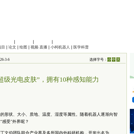
信息科学
|
地球科学
|
数理科学
|
管理综合
项目
|
论文
|
绘图
|
视频·直播
|
小柯机器人
|
医学科普
-3-6
选择字号：
小
中
大
超级光电皮肤”，拥有10种感知能力
体的形状、大小、质地、温度、湿度等属性。随着机器人逐渐向智
“感受”外界呢？
授丁文伯团队联合产业界及多所国内外科研机构，开发出名为