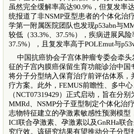
虽然完全缓解率高达90.9%，但复发率
统报道了非NSMP亚型患者的个体化治
学第一附属医院团队也发现p53abn与M
较低（33.3%、37.5%），疾病进展风险
37.5%），且复发率高于POLEmut与p5
中国抗癌协会子宫体肿瘤专委会牵头
征的子宫内膜癌保留生育功能诊治中国
将分子分型纳入保育治疗前评估体系，
疗方案。此外，FEMUS前瞻性、多中
（NCT07319429）正式启动，旨在分别为
MMRd、NSMP分子亚型制定个体化治
志物特征建立的孕激素敏感性预测模型，
ICI联合孕激素、孕激素以及GnRHa
究疗效。该研究结果有望推动分子分型