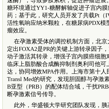
速酶），导致多胺累积，促进肿瘤进展
糖环境通过YY1-糖酵解轴促进子宫内
药；基于此，研究人员开发了共载Pt（IV）
活性氧响应纳米颗粒，在糖尿病PDX模
瘤效应。
在孕激素受体的调控机制方面，北京
定出FOXA2是PR的关键上游转录因子，
动子激活其转录，增强子宫内膜癌细胞对
临床上脂肪酸合成酶抑制剂奥利司他可上调
达，协同增效MPA作用。上海市第十人民
Transl Med的研究，发现胆固醇与
B亚型（PRB）的配体结合域，干扰PR
断孕激素信号传导。
此外，华盛顿大学研究团队发现，胰