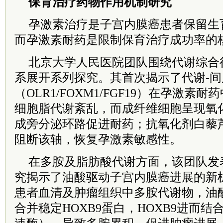
保育治疗药物作用机制研究
孕激素治疗是子宫内膜癌患者保留生
而孕激素耐药是限制保育治疗成功率的
北京大学人民医院团队围绕代谢综合
系展开系列探究。其首次揭示了代谢-间
（OLR1/FOXM1/FGF19）在孕激
细胞脂代谢紊乱，而成纤维细胞呈现氧
成旁分泌环路促进耐药；抗氧化剂白藜
阻断该轴，恢复孕激素敏感性。
在多胺及脂肪酸代谢方面，该团队发表于N
究揭示了油酸驱动子宫内膜癌进展的新
患者血清及肿瘤组织中多胺代谢物，油
合并稳定HOXB9蛋白，HOXB9进而结