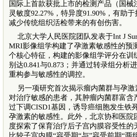
国际上首款获批上市的检测产品（国械注准20
灵敏度92.27%，特异度91.90%，有
减少传统组织活检带来的有创伤害。
北京大学人民医院团队发表于Int J Su
MRI影像组学构建了孕激素敏感性的预
个核心特征，构建的影像组学评分在训练
别达0.841与0.873；并通过转录组分
重构参与敏感性的调控。
另一项研究首次揭示瘤内菌群与孕激
对治疗敏感的患者，其肿瘤内菌群富含
过下调CISD1基因，诱导癌细胞发生
孕激素的敏感性。此外，北京协和医院
度探索了保育治疗后子宫内膜容受性的
比较子宫内膜“容受期“与”容受前期“