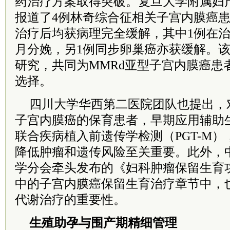
药治疗方案取得突破。复旦大学附属妇
报道了4例林奇综合征相关子宫内膜癌患者
治疗后均获病理完全缓解，其中1例在
月分娩，另1例同步卵巢癌亦获缓解。
研究，共同为MMRd亚型子宫内膜癌患
选择。
四川大学华西第二医院团队也提出，
子宫内膜癌的保育患者，早期应用辅助生
联合疾病植入前遗传学检测（PGT-M
降低肿瘤和遗传风险至关重要。此外，
学分会牵头发布的《妇科肿瘤保留生育
中的子宫内膜癌保留生育治疗章节中，
代谢治疗的重要性。
生殖助孕与围产期精细管理