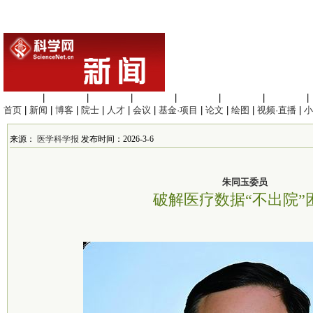
生命科学
|
医学科学
|
化学科学
|
工程材料
|
信息科学
|
地球科学
|
数理科学
|
首页
|
新闻
|
博客
|
院士
|
人才
|
会议
|
基金·项目
|
论文
|
绘图
|
视频·直播
|
小
来源：
医学科学报
发布时间：2026-3-6
朱同玉委员
破解医疗数据“不出院”