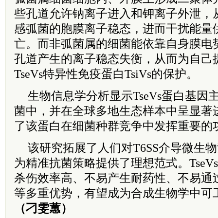
些孔道允许钠离子进入和钾离子外泄，
感弧菌的胞膜离子稳态，进而干扰能量
亡。而非弧菌属的细菌能依靠自身膜电势系
孔道产生的离子稳态失衡，从而为自己
TseVs特异性免疫蛋白TsiVs的保护。
生物信息学分析显示TseVs蛋白基
菌中，并在全球多地生态样本中呈显著
了该蛋白在细菌种群竞争中发挥重要的
该研究拓展了人们对T6SS介导微生
为精准抗菌策略提供了理想范式。TseV
杀伤效率高、不易产生耐药性、不易通
等多重优势，有望成为合成生物学中可
（刁雯蕙）