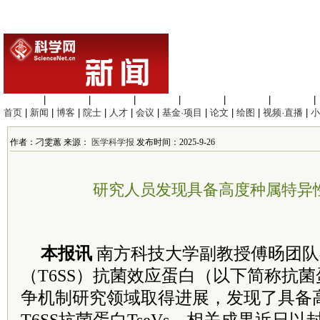
生命科学
|
医学科学
|
化学科学
|
工程材料
|
信息科学
|
地球科学
|
数理科学
|
首页
|
新闻
|
博客
|
院士
|
人才
|
会议
|
基金·项目
|
论文
|
绘图
|
视频·直播
|
小
作者：刁雯蕙 来源：
医学科学报
发布时间：2025-9-26
研究人员发现具备高度种属特异
本报讯
南方科技大学副教授傅旸团队
（T6SS）抗菌效应蛋白（以下简称抗
争机制研究领域取得进展，发现了具备