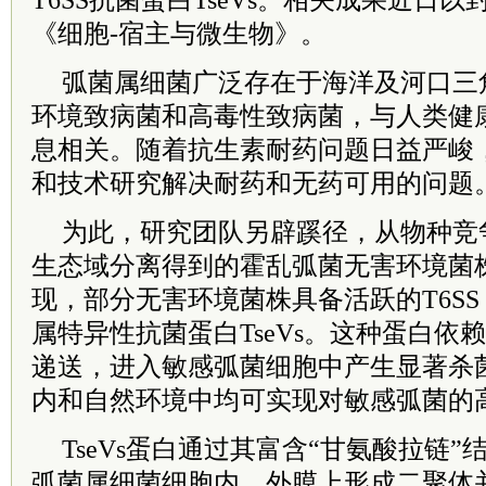
T6SS抗菌蛋白TseVs。相关成果近日
《细胞-宿主与微生物》。
弧菌属细菌广泛存在于海洋及河口三
环境致病菌和高毒性致病菌，与人类健
息相关。随着抗生素耐药问题日益严峻
和技术研究解决耐药和无药可用的问题
为此，研究团队另辟蹊径，从物种竞
生态域分离得到的霍乱弧菌无害环境菌
现，部分无害环境菌株具备活跃的T6S
属特异性抗菌蛋白TseVs。这种蛋白依赖
递送，进入敏感弧菌细胞中产生显著杀
内和自然环境中均可实现对敏感弧菌的
TseVs蛋白通过其富含“甘氨酸拉链
弧菌属细菌细胞内、外膜上形成二聚体