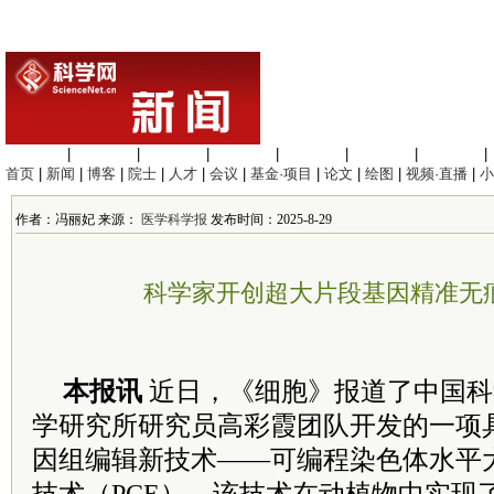
生命科学
|
医学科学
|
化学科学
|
工程材料
|
信息科学
|
地球科学
|
数理科学
|
首页
|
新闻
|
博客
|
院士
|
人才
|
会议
|
基金·项目
|
论文
|
绘图
|
视频·直播
|
小
作者：冯丽妃 来源：
医学科学报
发布时间：2025-8-29
科学家开创超大片段基因精准无
本报讯
近日，《细胞》报道了中国科
学研究所研究员高彩霞团队开发的一项
因组编辑新技术——可编程染色体水平大