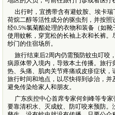
地区的人员，可前往旅行门诊或者医疗
出行时，宜携带含有避蚊胺、埃卡瑞
荷烷二醇等活性成分的驱虫剂，并按照
经0.5%氯菊酯处理的衣物和装备（如
使用蚊帐，穿宽松的长袖上衣和长裤。
纱门的住宿场所。
旅行结束后2周内仍需预防蚊虫叮咬
病原体带入境内，导致本土传播。旅行
热、头痛、肌肉关节疼痛或皮疹症状，
旅行时间和地点，以尽快得到诊治，并
避免传染给家人和朋友。
广东疾控中心首席专家何剑峰等专家
要靠清积水、灭成蚊、防叮咬来预防。
孳生，没有蚊虫就没有传播。只要公众