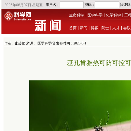
生命科学
|
医学科学
|
化学科学
|
工
首页
|
新闻
|
博客
|
院士
|
人才
|
会议
作者：张芸萱 来源：
医学科学报
发布时间：2025-8-1
基孔肯雅热可防可控