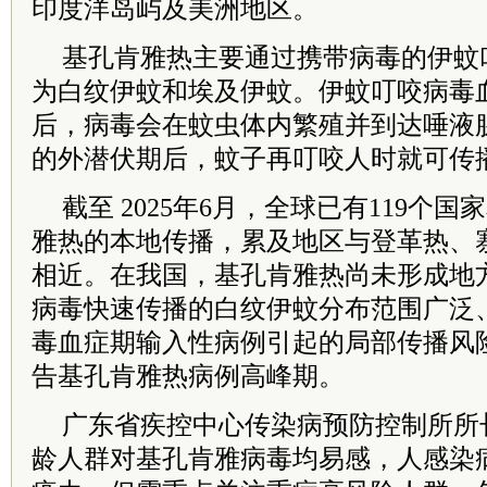
印度洋岛屿及美洲地区。
基孔肯雅热主要通过携带病毒的伊蚊
为白纹伊蚊和埃及伊蚊。伊蚊叮咬病毒
后，病毒会在蚊虫体内繁殖并到达唾液腺
的外潜伏期后，蚊子再叮咬人时就可传
截至 2025年6月，全球已有119个
雅热的本地传播，累及地区与登革热、
相近。在我国，基孔肯雅热尚未形成地
病毒快速传播的白纹伊蚊分布范围广泛
毒血症期输入性病例引起的局部传播风险。
告基孔肯雅热病例高峰期。
广东省疾控中心传染病预防控制所所
龄人群对基孔肯雅病毒均易感，人感染