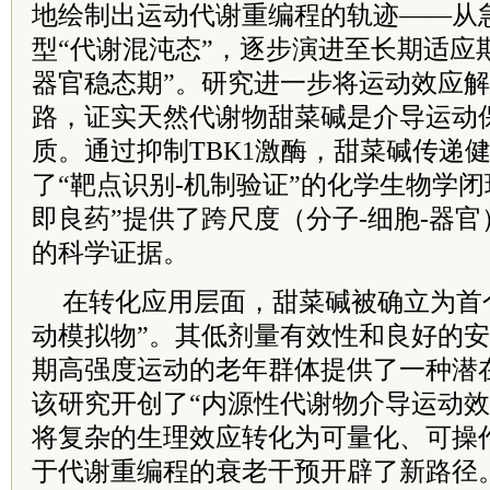
地绘制出运动代谢重编程的轨迹——从
型“代谢混沌态”，逐步演进至长期适应
器官稳态期”。研究进一步将运动效应
路，证实天然代谢物甜菜碱是介导运动
质。通过抑制TBK1激酶，甜菜碱传递
了“靶点识别-机制验证”的化学生物学
即良药”提供了跨尺度（分子-细胞-器
的科学证据。
在转化应用层面，甜菜碱被确立为首
动模拟物”。其低剂量有效性和良好的
期高强度运动的老年群体提供了一种潜
该研究开创了“内源性代谢物介导运动效
将复杂的生理效应转化为可量化、可操
于代谢重编程的衰老干预开辟了新路径