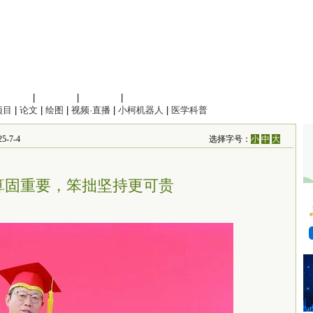
信息科学
|
地球科学
|
数理科学
|
管理综合
项目
|
论文
|
绘图
|
视频·直播
|
小柯机器人
|
医学科普
-7-4
选择字号：
小
中
大
算固重要，笨拙坚持更可贵