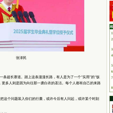
相
1
2
3
4
张泽民
5
6
是一条超长赛道。踏上这条漫漫长路，有人是为了一个“实用”的“饭
7
，更多人则是因为向往那一袭白衣的圣洁。每个人都有自己的来路
8
想把这个问题装入你们的行囊，或许今后有人问起，或许某个时刻