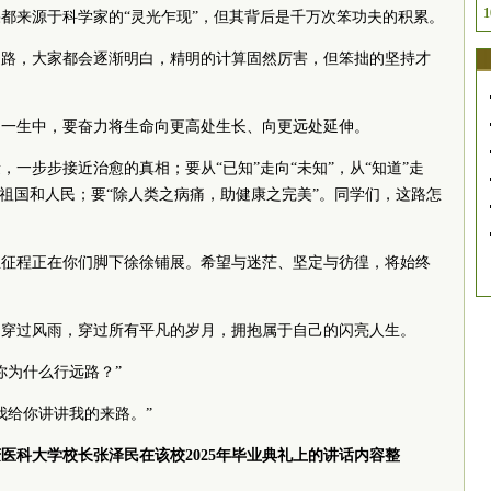
1
都来源于科学家的“灵光乍现”，但其背后是千万次笨功夫的积累。
道路，大家都会逐渐明白，精明的计算固然厉害，但笨拙的坚持才
的一生中，要奋力将生命向更高处生长、向更远处延伸。
一步步接近治愈的真相；要从“已知”走向“未知”，从“知道”走
为祖国和人民；要“除人类之病痛，助健康之完美”。同学们，这路怎
生征程正在你们脚下徐徐铺展。希望与迷茫、坚定与彷徨，将始终
，穿过风雨，穿过所有平凡的岁月，拥抱属于自己的闪亮人生。
你为什么行远路？”
我给你讲讲我的来路。”
医科大学校长张泽民在该校2025年毕业典礼上的讲话内容整