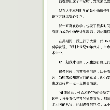
我在你们这个年纪时，对未来也
我在大学本科时学的是生物遗传
说下才继续安心学习。
我一直喜欢数学，也花了很多时
有潜力成为生物统计学教师，因此我
在美期间，我进行了大量一代DN
科学发现。直到上世纪90年代末，生
术企业。
那一刻我才明白，人生没有白走
很多时候，向前看是问题，回头
片，当时未必知道它们的意义，但仍
由这些碎片一点一点拼合而成。
“健康所系，性命相托”的使命决
床中，许多看似寻常的操作背后，都
术刀时的从容、穿刺进针的精准，无