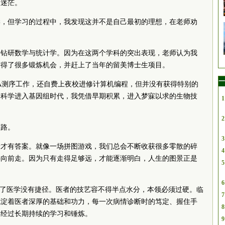
曾迷茫。
学，但学习的过程中，我发现这并不是自己最初的理想，在老师劝
间钻研数学与统计学。因为在这两个学科的突出表现，老师认为我
获得了很多锻炼机会，并赶上了当年的留美博士生项目。
一
A测序工作，还自费上夜校进修计算机编程，但并没有获得特别的
命科学进入基因组时代，我凭借早期积累，进入梦寐以求的生物技
1
2
的路。
3
看才有答案。就像一场拼图游戏，我们总会不断收获很多零散的碎
4
要向前走。因为只有走得足够远，才能逐渐明白，人生的图景正是
5
6
定了医学没有捷径。医者的技艺容不得半点水分，本领必须过硬。临
7
沉淀着医者深厚的基础和功力，每一次病情诊断时的笃定、握住手
8
不经过长期持续的学习和锤炼。
9