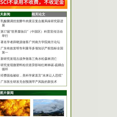
关新闻
相关论文
乳酸菌调控发酵牛肉黄豆复合酱风味研究获进
展
第17届“世界腐蚀日”（中国区）科普宣传活动
举行
著名学者薛晓源做客广州南方学院南方论坛
广东有效发明专利量等多项知识产权指标全国
第一
新研究发现古战争致珠三角水松森林消亡
研究发现微塑料粒径差异影响红树林碳-硫耦合
循环
经费面临被砍，美科学家直言“未来让人恐慌”
广东医生研发无创预测早产风险的新技术
图片新闻