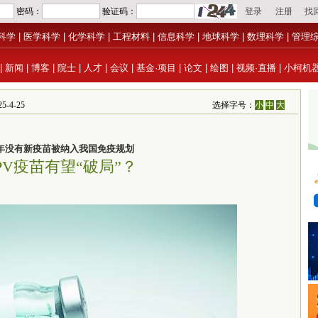
科学
|
医学科学
|
化学科学
|
工程材料
|
信息科学
|
地球科学
|
数理科学
|
管理
|
新闻
|
博客
|
院士
|
人才
|
会议
|
基金·项目
|
论文
|
绘图
|
视频·直播
|
小柯机
-4-25
选择字号：
小
中
大
7年没有新疫苗被纳入我国免疫规划
PV疫苗有望“破局”？