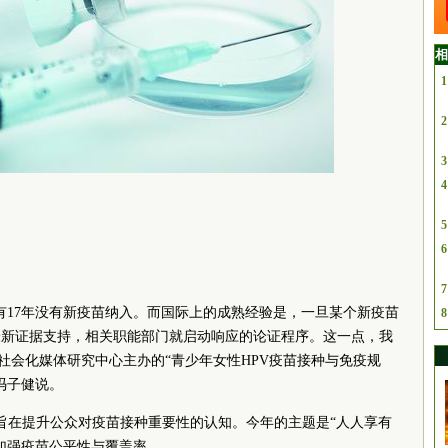
相
1
2
3
4
5
6
7
已有17年没有新疫苗纳入。而国际上的成熟经验是，一旦某个新疫苗
8
最新证据支持，相关职能部门就启动响应的论证程序。这一点，我
社会化媒体研究中心主办的“青少年女性HPV疫苗接种与免疫规
冯子健说。
旨在提升公众对疫苗接种重要性的认知。今年的主题是“人人享有
加强疫苗公平性与覆盖率。