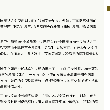
的国家纳入免疫规划，而在我国尚未纳入。例如，可预防宫颈癌的
链球菌（PCV）疫苗、b型流感嗜血杆菌（Hib）疫苗、轮状病毒
界卫生组织194个成员国中，已经有149个国家将HPV疫苗纳入了
PV疫苗由全球疫苗免疫联盟（GAVI）采购支持。在已经纳入免疫
60%。在加拿大、澳大利亚、英国等国家，2023年的接种率分别达
除子宫颈癌全球战略》，明确提出了“9~14岁的女性到2030年要达
颈癌的发病和死亡。一方面，9~14岁的女孩尚未暴露于HPV病毒，
方面，她们的免疫反应更强，仅接种2剂次，即可达到足够的抗体
提高接种依从性。
更新了HPV疫苗接种程序建议，推荐9~20岁女孩仅接种一剂次。但与
剂次接种证据仍然有限，该人群在接种实施中依然采用2剂次的程