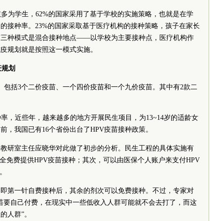
女孩多为学生，62%的国家采用了基于学校的实施策略，也就是在学
的接种率。23%的国家采取基于医疗机构的接种策略，孩子在家长
第三种模式是混合接种地点——以学校为主要接种点，医疗机构作
免疫规划就是按照这一模式实施。
疫规划
市。包括3个二价疫苗、一个四价疫苗和一个九价疫苗。其中有2款二
接种率，近些年，越来越多的地方开展民生项目，为13~14岁的适龄女
前，我国已有16个省份出台了HPV疫苗接种政策。
学教研室主任应晓华对此做了初步的分析。民生工程的具体实施有
全免费提供HPV疫苗接种；其次，可以由医保个人账户来支付HPV
。
，即第一针自费接种后，其余的剂次可以免费接种。不过，专家对
苗要自己付费，在现实中一些低收入人群可能就不会去打了，而这
的人群”。