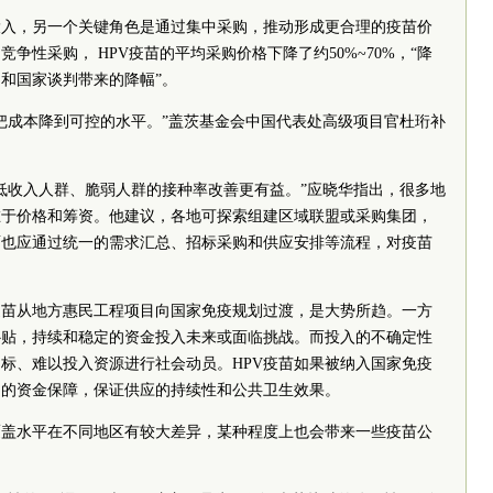
投入，另一个关键角色是通过集中采购，推动形成更合理的疫苗价
竞争性采购， HPV疫苗的平均采购价格下降了约50%~70%，“降
和国家谈判带来的降幅”。
把成本降到可控的水平。”盖茨基金会中国代表处高级项目官杜珩补
低收入人群、脆弱人群的接种率改善更有益。”应晓华指出，很多地
在于价格和筹资。他建议，各地可探索组建区域联盟或采购集团，
面也应通过统一的需求汇总、招标采购和供应安排等流程，对疫苗
疫苗从地方惠民工程项目向国家免疫规划过渡，是大势所趋。一方
补贴，持续和稳定的资金投入未来或面临挑战。而投入的不确定性
标、难以投入资源进行社会动员。HPV疫苗如果被纳入国家免疫
定的资金保障，保证供应的持续性和公共卫生效果。
覆盖水平在不同地区有较大差异，某种程度上也会带来一些疫苗公