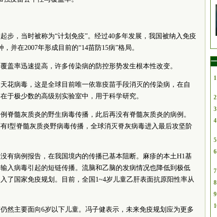
末起步，当时被称为“计划免疫”。经过40多年发展，我国被纳入免疫
，并在2007年形成目前的“14苗防15病”格局。
一
的覆盖率迅速提高，许多传染病的防控形势发生根本性改变。
1
除天花病毒，这是全球目前唯一依靠疫苗手段消灭的传染病，在自
存在于极少数的高级别实验室中，用于科学研究。
2
3
后一例脊髓灰质炎的野生病毒传播，此后再没有脊髓灰质炎的病例。
4
有Ⅰ型脊髓灰质炎野病毒传播，全球消灭脊灰病毒进入最后攻坚阶
5
6
以来没有病例报告，在我国境内的传播已基本阻断。麻疹的本土H1基
外输入病毒引起的短链传播。流脑和乙脑的发病情况也降低到极低
7
纳入了国家免疫规划。目前，全国1~4岁儿童乙肝表面抗原阳性率从
8
9
1
仍然主要面向6岁以下儿童。冯子健表示，未来免疫规划应为更多