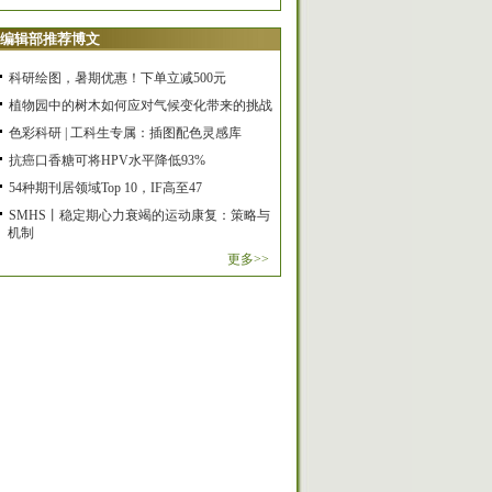
编辑部推荐博文
科研绘图，暑期优惠！下单立减500元
植物园中的树木如何应对气候变化带来的挑战
色彩科研 | 工科生专属：插图配色灵感库
抗癌口香糖可将HPV水平降低93%
54种期刊居领域Top 10，IF高至47
SMHS丨稳定期心力衰竭的运动康复：策略与
机制
更多>>