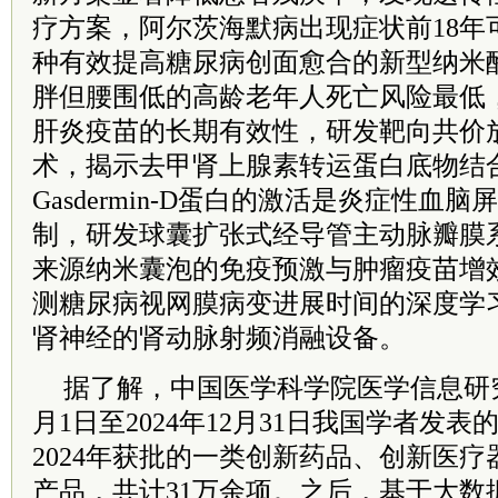
疗方案，阿尔茨海默病出现症状前18年
种有效提高糖尿病创面愈合的新型纳米
胖但腰围低的高龄老年人死亡风险最低
肝炎疫苗的长期有效性，研发靶向共价
术，揭示去甲肾上腺素转运蛋白底物结
Gasdermin-D蛋白的激活是炎症性血
制，研发球囊扩张式经导管主动脉瓣膜
来源纳米囊泡的免疫预激与肿瘤疫苗增
测糖尿病视网膜病变进展时间的深度学
肾神经的肾动脉射频消融设备。
据了解，中国医学科学院医学信息研究所
月1日至2024年12月31日我国学者发
2024年获批的一类创新药品、创新医
产品，共计31万余项。之后，基于大数