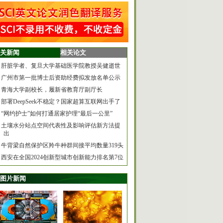
关新闻
相关论文
肝脏学者、复旦大学基础医学院教授吴健逝世
广州市第一批博士后资助经费拟发放名单公示
青海大学副校长，履新省教育厅副厅长
部署DeepSeek不稳定？国家超算互联网出手了
“网约护士”如何打通居家护理“最后一公里”
土壤水分站点空间代表性及影响评估新方法提
出
牛背梁自然保护区羚牛种群间接平均数量319头
西安在全国2024创新型城市创新能力排名第7位
图片新闻