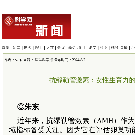
生命科学
|
医学科学
|
化学科学
|
工程材料
|
信息科学
|
地球科学
|
数理科学
|
首页
|
新闻
|
博客
|
院士
|
人才
|
会议
|
基金·项目
|
论文
|
绘图
|
视频·直播
|
小
作者：朱东 来源：
医学科学报
发布时间：2024-8-2
抗缪勒管激素：女性生育力的
◎朱东
近年来，抗缪勒管激素（AMH）作
域指标备受关注。因为它在评估卵巢功