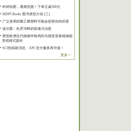
科研绘图，暑期优惠！下单立减500元
MDPI Books 图书类型介绍 (三)
广泛使用的聚乙烯塑料可能会损害你的肝脏
波尔图：杜罗河畔的惊魂与治愈
塑造欧洲近代植物学格局的马德里皇家植物园
里程碑式园长
SCI投稿新消息：APC支付服务再升级！
更多>>