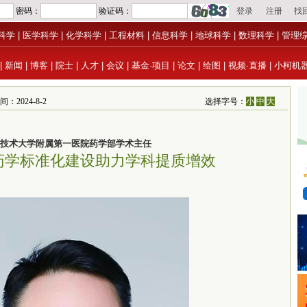
科学
|
医学科学
|
化学科学
|
工程材料
|
信息科学
|
地球科学
|
数理科学
|
管理
|
新闻
|
博客
|
院士
|
人才
|
会议
|
基金·项目
|
论文
|
绘图
|
视频·直播
|
小柯机
：2024-8-2
选择字号：
小
中
大
技术大学附属第一医院药学部学术主任
药学标准化建设助力学科提质增效