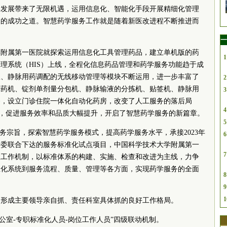
学发展带来了无限机遇，运用信息化、智能化手段开展精细化管理
展的成功之道。智慧药学服务工作就是随着新医改进程不断推进而
一
学附属第一医院就探索运用信息化工具管理药品，建立单机版的药
1
理系统（HIS）上线，全程化信息药品管理和药学服务功能趋于成
报、静脉用药调配的无线移动管理等模块不断运用，进一步丰富了
2
发药机、锭剂单剂量分包机、静脉输液的分拣机、贴签机、静脉用
3
备，设立门诊住院一体化自动化药房，改变了人工服务的落后局
4
人”，促进服务效率和品质大幅提升，开启了智慧药学服务的新篇章。
5
服务宗旨，探索智慧药学服务模式，提高药学服务水平，承接2023年
6
康委联合下达的服务标准化试点项目，中国科学技术大学附属第一
7
效工作机制，以标准体系的构建、实施、检查和改进为主线，力争
息化系统到服务流程、质量、管理等各方面，实现药学服务的全面
8
9
1
，形成主要领导亲自抓、责任科室具体抓的良好工作格局。
公室-专职标准化人员-岗位工作人员”四级联动机制。