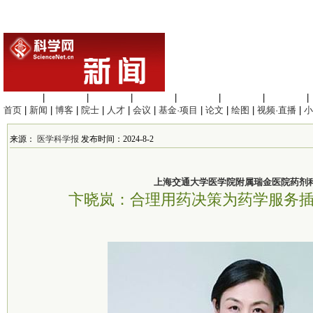
生命科学
|
医学科学
|
化学科学
|
工程材料
|
信息科学
|
地球科学
|
数理科学
|
首页
|
新闻
|
博客
|
院士
|
人才
|
会议
|
基金·项目
|
论文
|
绘图
|
视频·直播
|
小
来源：
医学科学报
发布时间：2024-8-2
上海交通大学医学院附属瑞金医院药剂
卞晓岚：合理用药决策为药学服务插